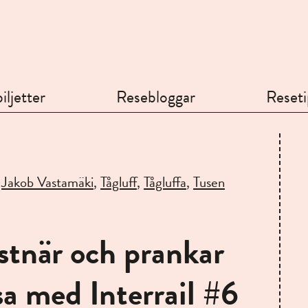
iljetter
Resebloggar
Reseti
,
Jakob Vastamäki
,
Tågluff
,
Tågluffa
,
Tusen
nstnär och prankar
sa med Interrail #6