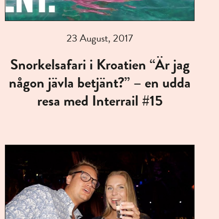
23 August, 2017
Snorkelsafari i Kroatien “Är jag
någon jävla betjänt?” – en udda
resa med Interrail #15