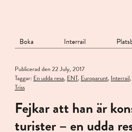
Boka
Interrail
Platsb
Publicerad den 22 July, 2017
Taggar:
En udda resa
,
ENT
,
Europarunt
,
Interrail
Triss
Fejkar att han är ko
turister – en udda re