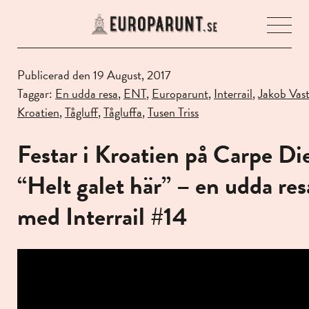
Öpp
men
Publicerad den 19 August, 2017
Taggar:
En udda resa
,
ENT
,
Europarunt
,
Interrail
,
Jakob Vas
Kroatien
,
Tågluff
,
Tågluffa
,
Tusen Triss
Festar i Kroatien på Carpe D
“Helt galet här” – en udda res
med Interrail #14