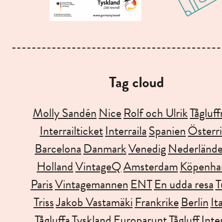
Tag cloud
Molly Sandén
Nice
Rolf och Ulrik
Tågluff
Interrailticket
Interraila
Spanien
Österr
Barcelona
Danmark
Venedig
Nederlände
Holland
VintageQ
Amsterdam
Köpenh
Paris
Vintagemannen
ENT
En udda resa
T
Triss
Jakob Vastamäki
Frankrike
Berlin
It
Tågluffa
Tyskland
Europarunt
Tågluff
Inter