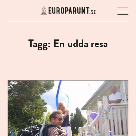
Öpp
men
Tagg: En udda resa