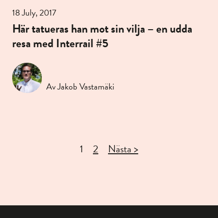
18 July, 2017
Här tatueras han mot sin vilja – en udda
resa med Interrail #5
Av Jakob Vastamäki
1
2
Nästa >