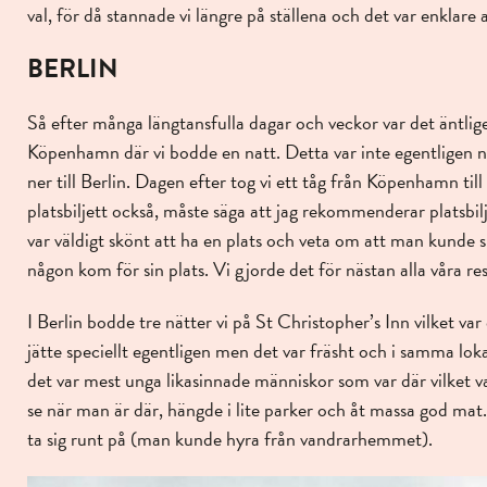
val, för då stannade vi längre på ställena och det var enklare 
BERLIN
Så efter många längtansfulla dagar och veckor var det äntlige
Köpenhamn där vi bodde en natt. Detta var inte egentligen nå
ner till Berlin. Dagen efter tog vi ett tåg från Köpenhamn til
platsbiljett också, måste säga att jag rekommenderar platsbiljet
var väldigt skönt att ha en plats och veta om att man kunde si
någon kom för sin plats. Vi gjorde det för nästan alla våra re
I Berlin bodde tre nätter vi på St Christopher’s Inn vilket va
jätte speciellt egentligen men det var fräsht och i samma lok
det var mest unga likasinnade människor som var där vilket va
se när man är där, hängde i lite parker och åt massa god mat
ta sig runt på (man kunde hyra från vandrarhemmet).