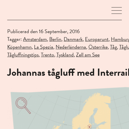
Öpp
men
Publicerad den 16 September, 2016
Taggar:
Amsterdam
,
Berlin
,
Danmark
,
Europarunt
,
Hambur
Köpenhamn
,
La Spezia
,
Nederländerna
,
Österrike
,
Tåg
,
Tågl
Tågluffningstips
,
Trento
,
Tyskland
,
Zell am See
Johannas tågluff med Interrai