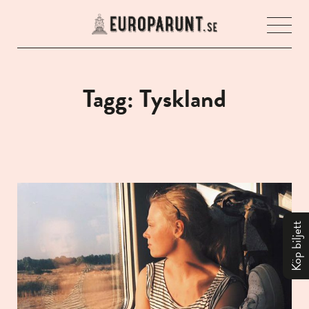
Öpp
men
Tagg: Tyskland
Köp biljett